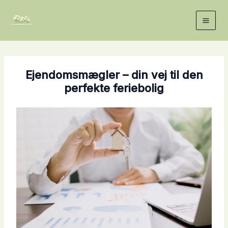
Gå
til
indholdet
Ejendomsmægler – din vej til den
perfekte feriebolig